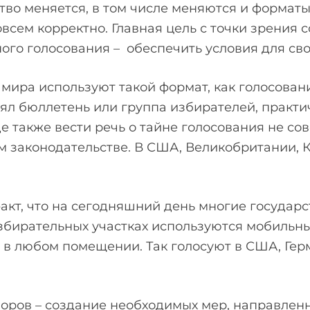
о меняется, в том числе меняются и форматы г
овсем корректно. Главная цель с точки зрения
ого голосования – обеспечить условия для св
мира используют такой формат, как голосовани
ял бюллетень или группа избирателей, практи
е также вести речь о тайне голосования не со
шем законодательстве. В США, Великобритании,
кт, что на сегодняшний день многие государст
 избирательных участках используются мобильн
я в любом помещении. Так голосуют в США, Ге
оров – создание необходимых мер, направленн