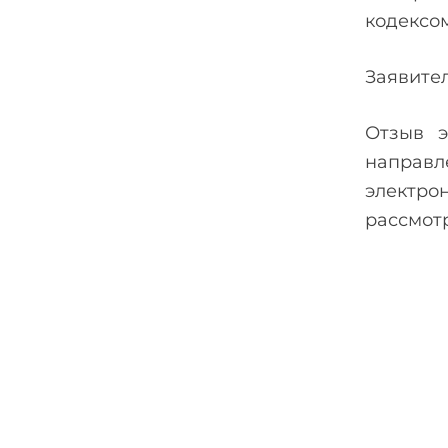
кодексо
Заявител
Отзыв э
направл
электро
рассмот