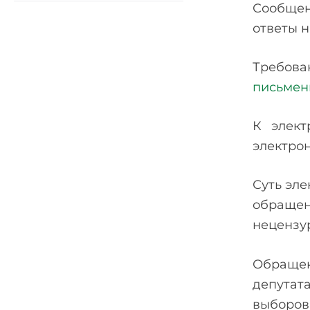
Сообщен
ответы н
Требова
письме
К элект
электро
Суть эле
обраще
нецензу
Обращен
депутат
выборов