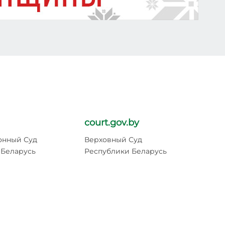
court.gov.by
pr
онный Суд
Верховный Суд
Ге
 Беларусь
Республики Беларусь
Ре