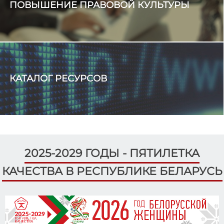
ПОВЫШЕНИЕ ПРАВОВОЙ КУЛЬТУРЫ
просвещения граждан.
ЦИК Беларуси
Какой национальный символ Беларуси выбирает
молодежь?
КАТАЛОГ РЕСУРСОВ
2025-2029 ГОДЫ - ПЯТИЛЕТКА
КАЧЕСТВА В РЕСПУБЛИКЕ БЕЛАРУСЬ