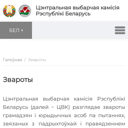
Цэнтральная выбарчая камісія
Рэспублікі Беларусь
БЕЛ
Галоўная
/
Звароты
Звароты
Цэнтральная выбарчая камісія Рэспублікі
Беларусь (далей − ЦВК) разглядае звароты
грамадзян і юрыдычных асоб па пытаннях,
звязаных з падрыхтоўкай і правядзеннем