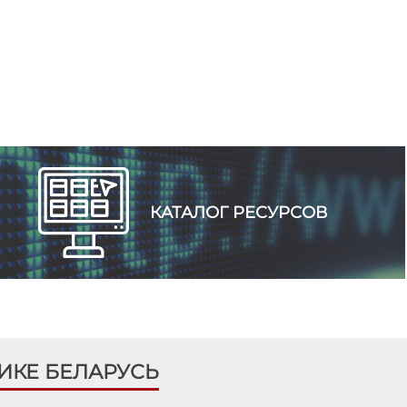
Какой национальный символ Беларуси выбирает
молодежь?
ЦИК Беларуси
В НДЦ «Зубренок» состоялся Единый день
правовых знаний.
ЦИК Беларуси
️ 10 июля 1994 года в Республике Беларусь
состоялись первые выборы Президента.
КАТАЛОГ РЕСУРСОВ
ЦИК Беларуси
В детских лагерях пройдут интерактивные
занятия об избирательном праве.
ЛИКЕ БЕЛАРУСЬ