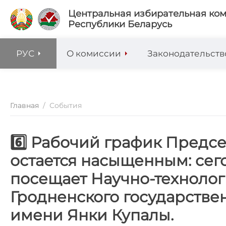
Центральная избирательная ко
Республики Беларусь
РУС
О комиссии
Законодательств
Главная
/
События
6️⃣ Рабочий график Предс
остается насыщенным: сег
посещает Научно-технолог
Гродненского государстве
имени Янки Купалы.