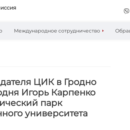
миссия
о
Международное сотрудничество
Обра
едателя ЦИК в Гродно
одня Игорь Карпенко
ический парк
нного университета