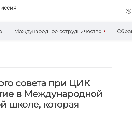
миссия
о
Международное сотрудничество
Обра
ого совета при ЦИК
тие в Международной
й школе, которая