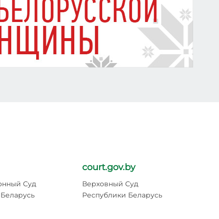
court.gov.by
pr
онный Суд
Верховный Суд
Ге
 Беларусь
Республики Беларусь
Ре