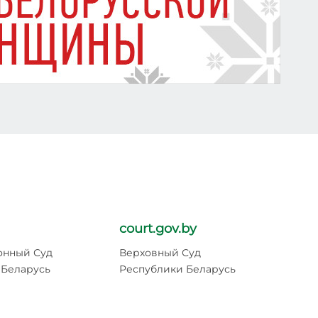
court.gov.by
pr
онный Суд
Верховный Суд
Ге
 Беларусь
Республики Беларусь
Ре